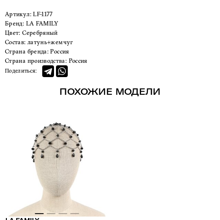
Артикул:
LF-1177
Бренд:
LA FAMILY
Цвет:
Серебряный
Состав:
латунь+жемчуг
Страна бренда:
Россия
Страна производства:
Россия
Поделиться:
ПОХОЖИЕ МОДЕЛИ