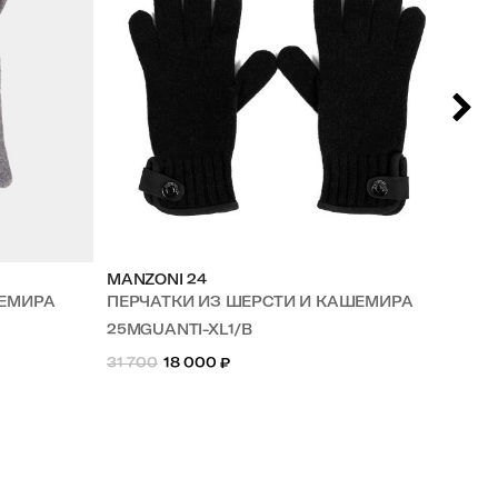
MANZONI 24
MA
ШЕМИРА
ПЕРЧАТКИ ИЗ ШЕРСТИ И КАШЕМИРА
ПЕ
25MGUANTI-XL1/B
25
31 700
18 000
₽
31 