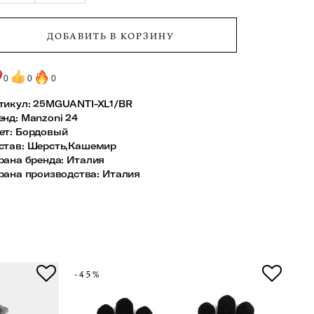
ДОБАВИТЬ В КОРЗИНУ
0
0
0
тикул:
25MGUANTI-XL1/BR
енд
:
Manzoni 24
ет
:
Бордовый
став
:
Шерсть,Кашемир
рана бренда
:
Италия
рана производства
:
Италия
-45%
-4